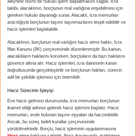
aleyhine resmi bir hukuki işlem başlatmasını sağlar. İcra
takibi, alacaklının, borçlunun mal varlığına erişebilmesi için
gereken hukuki dayanağı sunar. Alacaklı, icra memurları
aracılığıyla borçlunun taşınır taşınmazlarını tespit edebilir ve
haciz işlemleri başlatabilir.
Alacaklının, borçlunun mal varlığını haciz etme hakkı, İcra
İflas Kanunu (İİK) çerçevesinde düzenlenmiştir. Bu kanun,
alacaklıların haklarını korurken, borçluların da bazı haklarını
güvence altına alır. Haciz işlemleri, icra dairesinin kararı
doğrultusunda gerçekleştirilir ve borçlunun hakları, sürecin
adil bir şekilde işlemesi için önemlidir.
Haciz Sürecinin İşleyişi
Eve haciz gelmesi durumunda, icra memurları borçlunun
ikamet ettiği adrese gelerek haciz işlemini başlatır. Haciz
memurları, evde bulunan taşınır eşyaları da haczedebilir.
Ancak, bu süreç belirli kurallar çerçevesinde
yürütülmektedir. Borçlu, haciz işleminin uygulanmasına
itiraz
etme hakkına sahiptir. İtiraz durumunda, mahkeme