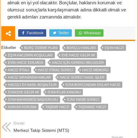
almak en iyi yol olacaktır. Borçlular, haklarını korumak ve
olumsuz sonuçlarla karşılaşmamak adına dikkatli olmalı ve
gerekli adımları zamanında atmalıdır.
Facebook
Twitter
Whatsapp
Etiketler
BORÇ ÖDEME PLANI
BORÇLU HAKLARI
EŞYA HACZI
EŞYA HACZININ KOŞULLARI
EVE HACIZ GELIR MI
EVIN HACIZ EDILMESI
HACIZ IÇIN GEREKLI BELGELER
HACIZ IPTALI
HACIZ ITIRAZ SÜRECI
HACIZ MEMURU
HACIZ SIRASINDA HAKLAR
HACIZ SÜRECI NASIL IŞLER
HACIZLI EV NASIL BOŞALTILIR
İCRA BORCUNDAN DOLAYI HACIZ
ICRA EVE GELIR MI
İCRA İFLAS KANUNU
İCRA MAHKEMESI BAŞVURUSU
İCRA TAKIBI SÜRECI
KANUNI KORUMA
TAŞINIR HACZI
TAŞINMAZ HACZI
Önceki
Merkezi Takip Sistemi (MTS)
Sonraki