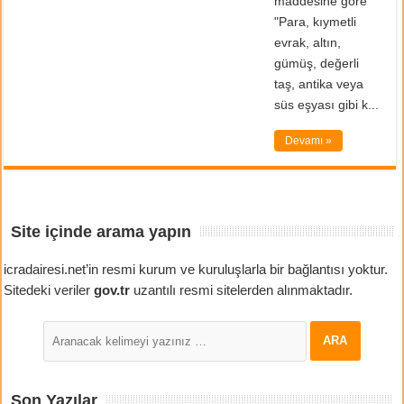
maddesine göre
"Para, kıymetli
evrak, altın,
gümüş, değerli
taş, antika veya
süs eşyası gibi k...
Devamı »
Site içinde arama yapın
icradairesi.net’in resmi kurum ve kuruluşlarla bir bağlantısı yoktur.
Sitedeki veriler
gov.tr
uzantılı resmi sitelerden alınmaktadır.
Son Yazılar