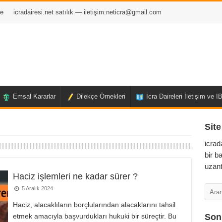
e
icradairesi.net satılık — iletişim:
neticra@gmail.com
Emsal Kararlar
Dilekçe Örnekleri
İcra Daireleri İletişim ve 
Site
icrad
bir b
uzant
Haciz işlemleri ne kadar sürer ?
5 Aralık 2024
Haciz, alacaklıların borçlularından alacaklarını tahsil
etmek amacıyla başvurdukları hukuki bir süreçtir. Bu
Son 