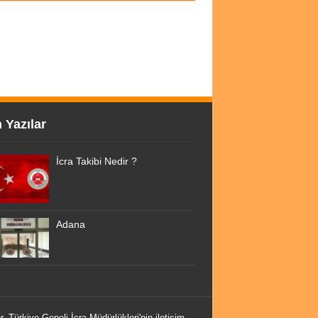
 Yazılar
İcra Takibi Nedir ?
Adana
r. Türkiye Geneli İcra Müdürlükleri'nin iletişim