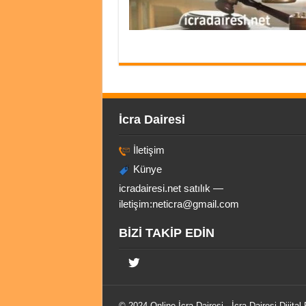
İcra Dairesi
İletişim
Künye
icradairesi.net satılık —
iletişim:
neticra@gmail.com
BİZİ TAKİP EDİN
© 2024 Online
İcra Dairesi
- İcra Dairesi Dijital