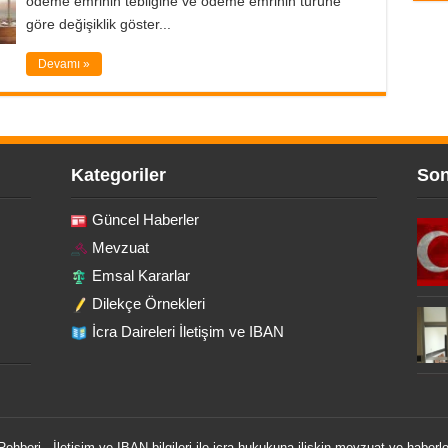
ödeme emrinin tebliğine ve ödeme emrinin türüne
göre değişiklik göster...
Devamı »
Kategoriler
Son
Güncel Haberler
Mevzuat
Emsal Kararlar
Dilekçe Örnekleri
İcra Daireleri İletişim ve IBAN
 Rehberi - İletişim ve IBAN bilgileri ile icra hukukuna ilişkin mevzuat ve haberle