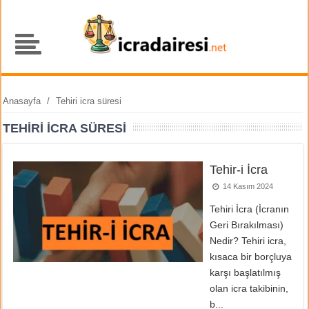
Anasayfa
/
Tehiri icra süresi
TEHIRI ICRA SÜRESI
Tehir-i İcra
14 Kasım 2024
Tehiri İcra (İcranın
Geri Bırakılması)
Nedir? Tehiri icra,
kısaca bir borçluya
karşı başlatılmış
olan icra takibinin,
b...