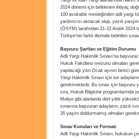
2024 dönemi için belirlenen ihtiyaç doğ
100 avukatlık mesleğinden adli yargı hâ
yardımcısı alınacak olup, yazılı yarı
(ÖSYM) tarafından 21-22 Aralık 2024 tar
Türkiye’nin farklı illerinde belirtilen sı
Başvuru Şartları ve Eğitim Durumu
Adli Yargı Hakimlik Sınavı’na başvurac
Hukuk Fakültesi mezunu olmaları gerekm
yapılacağı yılın Ocak ayının birinci günü
Yargı Hakimlik Sınavı için ise adayları
gerekmektedir. Bu sınav için başvuru 
sıra, Hukuk Bilgisine programlarında yete
Maliye gibi alanlarda dört yıllık yükse
sınavına başvuran adayların, yazılı sına
35 yaşını doldurmamış olmaları gerekm
Sınav Konuları ve Formatı
Adli Yargı Hakimlik Sınavı, hukukun çe