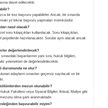
ına davet edilecektir.
bilir?
ızca bir kez başvuru yapabilirler. Ancak, bir sınavda
onraki yıl tekrar başvuru yapmaları mümkündür.
ları nasıl olacak?
el soru kitapçıkları kullanılacak. Soru kitapçıkları,
l poşetlerde hazırlanacaktır. Sorular aynı olacak ancak
rler değerlendirilecek?
ınavdaki başarılarının yanı sıra, hukuk bilgileri,
iz yetenekleri de değerlendirilecektir.
ali durumunda ne olur?
ulunan adayların sınavları geçersiz sayılacak ve bir
ır.
i bölümlerden mezun olunabilir?
ukuk Fakültesi veya Siyasal Bilgiler, İktisat, Maliye gibi
m mezunu olma şartı aranmaktadır.
mesleğinden başvurabilir miyim?