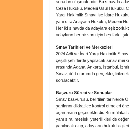
sorudan oluşmaktadır. Bu sınavda aday
Ceza Hukuku, Medeni Usul Hukuku, Ceza
Yargı Hakimlik Sınavı ise İdare Hukuku
yanı sıra Anayasa Hukuku, Medeni Huku
Her iki sınavda da adaylara eşit zorluk
adayların her bir soru için beş farklı ş
Sınav Tarihleri ve Merkezleri
2024 Adli ve İdari Yargı Hakimlik Sınavı
çeşitli şehirlerde yapılacak sınav merke
arasında Adana, Ankara, İstanbul, İzmir
Sınav, dört oturumda gerçekleştirilecek 
sorulacaktır.
Başvuru Süreci ve Sonuçlar
Sınav başvurusu, belirtilen tarihlerde
şartlarını dikkatlice kontrol etmeleri ö
aşamasına geçeceklerdir. Bu mülakat a
yanı sıra, mesleki yeterlilikleri de değe
yapılacak olup, adayların hukuk bilgile