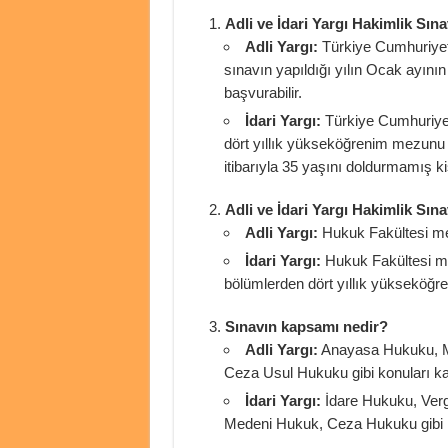
Adli ve İdari Yargı Hakimlik Sına
Adli Yargı:
Türkiye Cumhuriyeti
sınavın yapıldığı yılın Ocak ayının 
başvurabilir.
İdari Yargı:
Türkiye Cumhuriyeti
dört yıllık yükseköğrenim mezunu v
itibarıyla 35 yaşını doldurmamış kiş
Adli ve İdari Yargı Hakimlik Sına
Adli Yargı:
Hukuk Fakültesi m
İdari Yargı:
Hukuk Fakültesi mez
bölümlerden dört yıllık yükseköğr
Sınavın kapsamı nedir?
Adli Yargı:
Anayasa Hukuku, M
Ceza Usul Hukuku gibi konuları ka
İdari Yargı:
İdare Hukuku, Verg
Medeni Hukuk, Ceza Hukuku gibi k