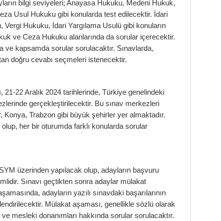
ların bilgi seviyeleri; Anayasa Hukuku, Medeni Hukuk,
 Usul Hukuku gibi konularda test edilecektir. İdari
, Vergi Hukuku, İdari Yargılama Usulü gibi konuların
k ve Ceza Hukuku alanlarında da sorular içerecektir.
ta ve kapsamda sorular sorulacaktır. Sınavlarda,
ıktan doğru cevabı seçmeleri istenecektir.
, 21-22 Aralık 2024 tarihlerinde, Türkiye genelindeki
zlerinde gerçekleştirilecektir. Bu sınav merkezleri
, Konya, Trabzon gibi büyük şehirler yer almaktadır.
olup, her bir oturumda farklı konularda sorular
 ÖSYM üzerinden yapılacak olup, adayların başvuru
nemlidir. Sınavı geçtikten sonra adaylar mülakat
şamasında, adayların yazılı sınavdaki başarılarının
rlendirilecektir. Mülakat aşaması, genellikle sözlü olarak
ri ve mesleki donanımları hakkında sorular sorulacaktır.