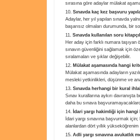
sırasına göre adaylar mülakat aşamas
Sınavda kaç kez başvuru yapıla
Adaylar, her yıl yapılan sınavda yaln
başarısız olmaları durumunda, bir s
Sınavda kullanılan soru kitapçık
Her aday için farklı numara taşıyan öz
sınavın güvenliğini sağlamak için öze
sıralamaları ve şıklar değişebilir.
Mülakat aşamasında hangi krite
Mülakat aşamasında adayların yazılı s
mesleki yetkinlikleri, düşünme ve anal
Sınavda herhangi bir kural ihl
Sınav kurallarına aykırı davranışta b
daha bu sınava başvuramayacaklard
İdari yargı hakimliği için hang
İdari yargı sınavına başvurmak için; H
alanlardan dört yıllık yükseköğreni
Adli yargı sınavına avukatlık 