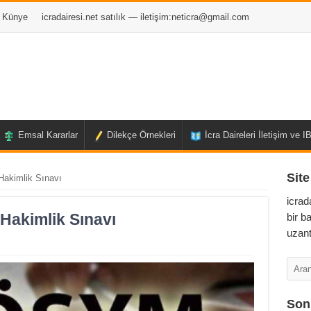
Künye
icradairesi.net satılık — iletişim:
neticra@gmail.com
Emsal Kararlar
Dilekçe Örnekleri
İcra Daireleri İletişim ve 
Site
 Hakimlik Sınavı
icrad
 Hakimlik Sınavı
bir b
uzant
Son 