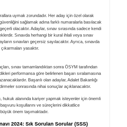
urallara uymak zorundadır. Her aday için özel olarak
 güvenliğini sağlamak adına farklı numaralarla basılacak
 geçerli olacaktır. Adaylar, sınav sırasında sadece kendi
lerdir. Sınavda herhangi bir kural ihlali veya sınav
ayların sınavları geçersiz sayılacaktır. Ayrıca, sınavda
 çıkarmaları yasaktır.
onuçları, sınav tamamlandıktan sonra ÖSYM tarafından
dikleri performansa göre belirlenen başarı sıralamasına
anacaklardır. Başarılı olan adaylar, Adalet Bakanlığı
dirmeler sonrasında nihai sonuçlar açıklanacaktır.
ı, hukuk alanında kariyer yapmak isteyenler için önemli
 başvuru koşullarını ve süreçlerini dikkatlice
na büyük önem taşımaktadır.
ınavı 2024: Sık Sorulan Sorular (SSS)