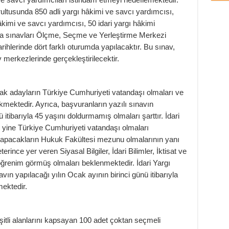
rultusunda 850 adli yargı hâkimi ve savcı yardımcısı,
kimi ve savcı yardımcısı, 50 idari yargı hâkimi
şma sınavları Ölçme, Seçme ve Yerleştirme Merkezi
ihlerinde dört farklı oturumda yapılacaktır. Bu sınav,
nav merkezlerinde gerçekleştirilecektir.
ak adayların Türkiye Cumhuriyeti vatandaşı olmaları ve
ektedir. Ayrıca, başvuranların yazılı sınavın
 itibarıyla 45 yaşını doldurmamış olmaları şarttır. İdari
n yine Türkiye Cumhuriyeti vatandaşı olmaları
yapacakların Hukuk Fakültesi mezunu olmalarının yanı
rince yer veren Siyasal Bilgiler, İdari Bilimler, İktisat ve
köğrenim görmüş olmaları beklenmektedir. İdari Yargı
vın yapılacağı yılın Ocak ayının birinci günü itibarıyla
ektedir.
şitli alanlarını kapsayan 100 adet çoktan seçmeli