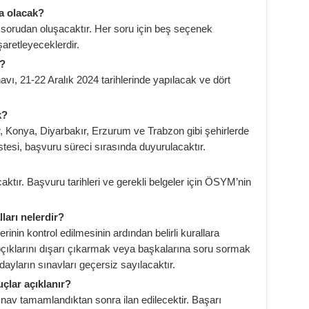
a olacak?
sorudan oluşacaktır. Her soru için beş seçenek
aretleyeceklerdir.
k?
avı, 21-22 Aralık 2024 tarihlerinde yapılacak ve dört
k?
r, Konya, Diyarbakır, Erzurum ve Trabzon gibi şehirlerde
istesi, başvuru süreci sırasında duyurulacaktır.
tır. Başvuru tarihleri ve gerekli belgeler için ÖSYM’nin
ları nelerdir?
rinin kontrol edilmesinin ardından belirli kurallara
pçıklarını dışarı çıkarmak veya başkalarına soru sormak
dayların sınavları geçersiz sayılacaktır.
çlar açıklanır?
nav tamamlandıktan sonra ilan edilecektir. Başarı