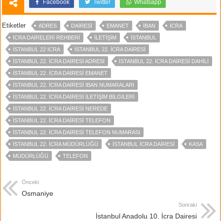
Facebook
Twitter
Whatsapp
Etiketler
ADRES
DAIRESI
EMANET
IBAN
ICRA
ICRA DAIRELERI REHBERI
ILETIŞIM
ISTANBUL
İSTANBUL 22 ICRA
İSTANBUL 22. İCRA DAIRESI
İSTANBUL 22. İCRA DAIRESI ADRESI
İSTANBUL 22. İCRA DAIRESI DAHILI
İSTANBUL 22. İCRA DAIRESI EMANET
İSTANBUL 22. İCRA DAIRESI IBAN NUMARALARI
İSTANBUL 22. İCRA DAIRESI İLETIŞIM BILGILERI
İSTANBUL 22. İCRA DAIRESI NEREDE
İSTANBUL 22. İCRA DAIRESI TELEFON
İSTANBUL 22. İCRA DAIRESI TELEFON NUMARASI
İSTANBUL 22. İCRA MÜDÜRLÜĞÜ
ISTANBUL ICRA DAIRESI
KASA
MÜDÜRLÜĞÜ
TELEFON
Önceki
Osmaniye
Sonraki
İstanbul Anadolu 10. İcra Dairesi