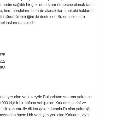
caretin sağlıklı bir şekilde devam etmesine olanak tanır.
ası, hem borçluların hem de alacaklıların hukuki haklarını
in sürdürülebilirliğini de destekler. Bu sebeple, icra
l taşlarından biridir.
675
612
653
’nde yer alan ve kuzeyde Bulgaristan sınırına yakın bir
0.000 kişilik bir nüfusa sahip olan Kırklareli, tarihî ve
ratejik konumu ile dikkat çeker. İstanbul’a olan yakınlığı
ısından önemli bir yerleşim yeri olan Kırklareli, aynı