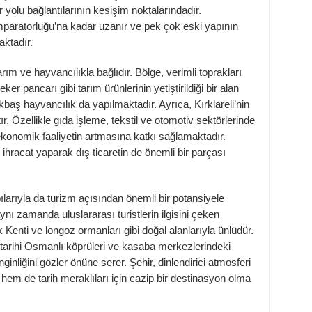
yolu bağlantılarının kesişim noktalarındadır.
 İmparatorluğu’na kadar uzanır ve pek çok eski yapının
aktadır.
rım ve hayvancılıkla bağlıdır. Bölge, verimli toprakları
r pancarı gibi tarım ürünlerinin yetiştirildiği bir alan
ş hayvancılık da yapılmaktadır. Ayrıca, Kırklareli’nin
. Özellikle gıda işleme, tekstil ve otomotiv sektörlerinde
 ekonomik faaliyetin artmasına katkı sağlamaktadır.
e ihracat yaparak dış ticaretin de önemli bir parçası
yapılarıyla da turizm açısından önemli bir potansiyele
, aynı zamanda uluslararası turistlerin ilgisini çeken
 Kenti ve longoz ormanları gibi doğal alanlarıyla ünlüdür.
an tarihi Osmanlı köprüleri ve kasaba merkezlerindeki
inliğini gözler önüne serer. Şehir, dinlendirici atmosferi
 hem de tarih meraklıları için cazip bir destinasyon olma