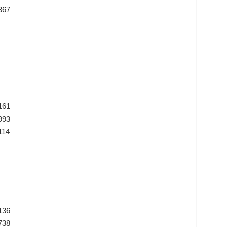
367
161
993
114
136
738