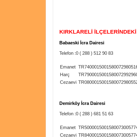
KIRKLARELİ
İLÇELERİNDEKİ
Babaeski İcra Dairesi
Telefon :0 ( 288 ) 512 90 83
Emanet
TR740001500158007298051
Harç
TR790001500158007299296
Cezaevi
TR080001500158007298055
Demirköy İcra Dairesi
Telefon :0 ( 288 ) 681 51 63
Emanet
TR500001500158007300577
Cezaevi
TR840001500158007300577