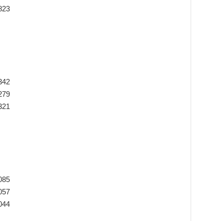
823
342
279
321
085
057
044