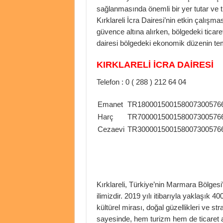
sağlanmasında önemli bir yer tutar ve ti
Kırklareli İcra Dairesi’nin etkin çalışm
güvence altına alırken, bölgedeki ticaret
dairesi bölgedeki ekonomik düzenin teme
KIRKLARELİ İCRA DAİRESİ
Telefon : 0 ( 288 ) 212 64 04
Emanet
TR180001500158007300576
Harç
TR700001500158007300576
Cezaevi
TR300001500158007300576
Kırklareli, Türkiye’nin Marmara Bölgesi
ilimizdir. 2019 yılı itibarıyla yaklaşık 40
kültürel mirası, doğal güzellikleri ve st
sayesinde, hem turizm hem de ticaret aç