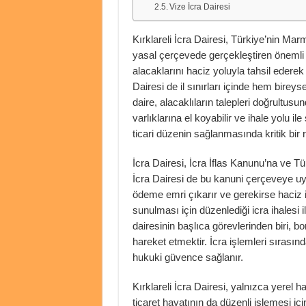
Vize İcra Dairesi
Kırklareli İcra Dairesi, Türkiye’nin Mar
yasal çerçevede gerçekleştiren önemli b
alacaklarını haciz yoluyla tahsil ederek a
Dairesi de il sınırları içinde hem bireyse
daire, alacaklıların talepleri doğrultus
varlıklarına el koyabilir ve ihale yolu ile
ticari düzenin sağlanmasında kritik bir r
İcra Dairesi, İcra İflas Kanunu’na ve 
İcra Dairesi de bu kanuni çerçeveye uygu
ödeme emri çıkarır ve gerekirse haciz iş
sunulması için düzenlediği icra ihalesi i
dairesinin başlıca görevlerinden biri, b
hareket etmektir. İcra işlemleri sırasında
hukuki güvence sağlanır.
Kırklareli İcra Dairesi, yalnızca yerel 
ticaret hayatının da düzenli işlemesi içi