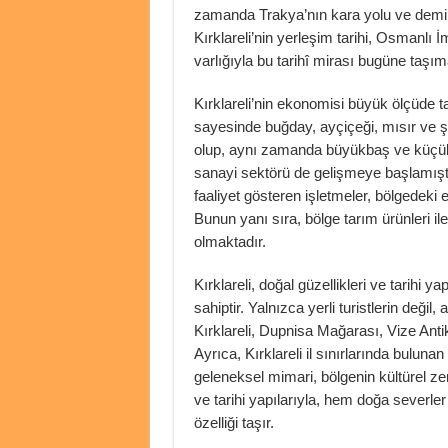
zamanda Trakya’nın kara yolu ve demir 
Kırklareli’nin yerleşim tarihi, Osmanlı
varlığıyla bu tarihî mirası bugüne taşım
Kırklareli’nin ekonomisi büyük ölçüde ta
sayesinde buğday, ayçiçeği, mısır ve şeke
olup, aynı zamanda büyükbaş ve küçükba
sanayi sektörü de gelişmeye başlamıştır
faaliyet gösteren işletmeler, bölgedeki
Bunun yanı sıra, bölge tarım ürünleri il
olmaktadır.
Kırklareli, doğal güzellikleri ve tarihi 
sahiptir. Yalnızca yerli turistlerin değil
Kırklareli, Dupnisa Mağarası, Vize Antik
Ayrıca, Kırklareli il sınırlarında bulun
geleneksel mimari, bölgenin kültürel zeng
ve tarihi yapılarıyla, hem doğa severler
özelliği taşır.