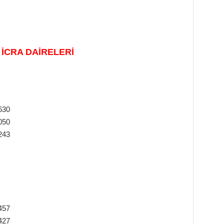
 İCRA DAİRELERİ
630
050
243
457
427