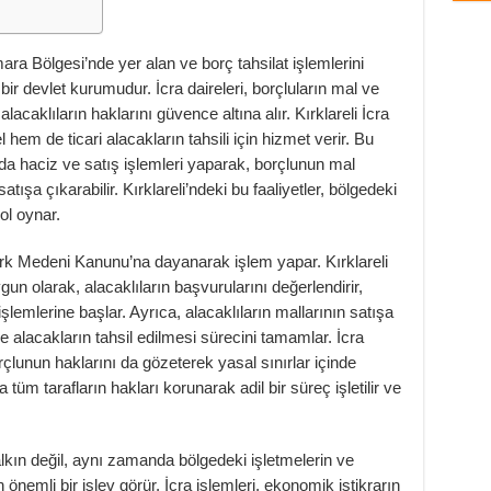
mara Bölgesi’nde yer alan ve borç tahsilat işlemlerini
ir devlet kurumudur. İcra daireleri, borçluların mal ve
lacaklıların haklarını güvence altına alır. Kırklareli İcra
l hem de ticari alacakların tahsili için hizmet verir. Bu
unda haciz ve satış işlemleri yaparak, borçlunun mal
 satışa çıkarabilir. Kırklareli’ndeki bu faaliyetler, bölgedeki
ol oynar.
Türk Medeni Kanunu’na dayanarak işlem yapar. Kırklareli
n olarak, alacaklıların başvurularını değerlendirir,
lemlerine başlar. Ayrıca, alacaklıların mallarının satışa
le alacakların tahsil edilmesi sürecini tamamlar. İcra
orçlunun haklarını da gözeterek yasal sınırlar içinde
 tüm tarafların hakları korunarak adil bir süreç işletilir ve
halkın değil, aynı zamanda bölgedeki işletmelerin ve
n önemli bir işlev görür. İcra işlemleri, ekonomik istikrarın