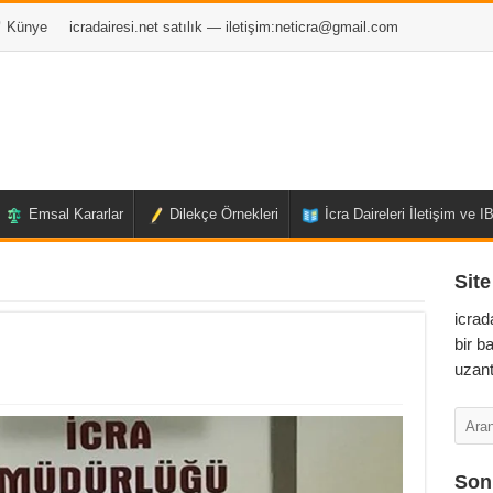
Künye
icradairesi.net satılık — iletişim:
neticra@gmail.com
Emsal Kararlar
Dilekçe Örnekleri
İcra Daireleri İletişim ve 
Site
icrad
bir b
uzant
Son 