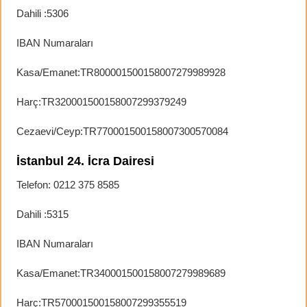
Dahili :5306
IBAN Numaraları
Kasa/Emanet:TR800001500158007279989928
Harç:TR320001500158007299379249
Cezaevi/Ceyp:TR770001500158007300570084
İstanbul 24. İcra Dairesi
Telefon: 0212 375 8585
Dahili :5315
IBAN Numaraları
Kasa/Emanet:TR340001500158007279989689
Harç:TR570001500158007299355519