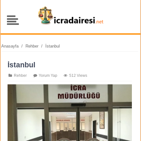
Anasayfa
/
Rehber
/
İstanbul
İstanbul
Rehber
Yorum Yap
512 Views