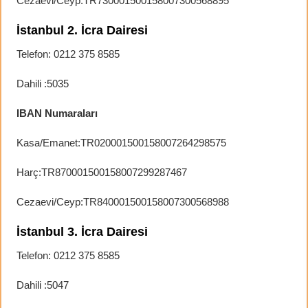
Cezaevi/Ceyp:TR730001500158007300568895
İstanbul 2. İcra Dairesi
Telefon: 0212 375 8585
Dahili :5035
IBAN Numaraları
Kasa/Emanet:TR020001500158007264298575
Harç:TR870001500158007299287467
Cezaevi/Ceyp:TR840001500158007300568988
İstanbul 3. İcra Dairesi
Telefon: 0212 375 8585
Dahili :5047