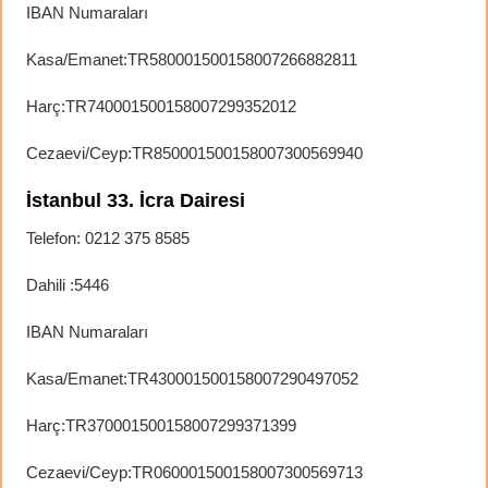
IBAN Numaraları
Kasa/Emanet:TR580001500158007266882811
Harç:TR740001500158007299352012
Cezaevi/Ceyp:TR850001500158007300569940
İstanbul 33. İcra Dairesi
Telefon: 0212 375 8585
Dahili :5446
IBAN Numaraları
Kasa/Emanet:TR430001500158007290497052
Harç:TR370001500158007299371399
Cezaevi/Ceyp:TR060001500158007300569713