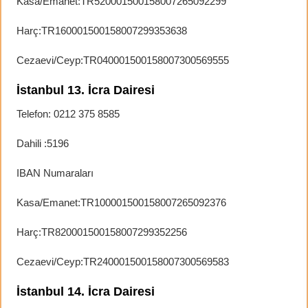
Kasa/Emanet:TR520001500158007265092299
Harç:TR160001500158007299353638
Cezaevi/Ceyp:TR040001500158007300569555
İstanbul 13. İcra Dairesi
Telefon: 0212 375 8585
Dahili :5196
IBAN Numaraları
Kasa/Emanet:TR100001500158007265092376
Harç:TR820001500158007299352256
Cezaevi/Ceyp:TR240001500158007300569583
İstanbul 14. İcra Dairesi