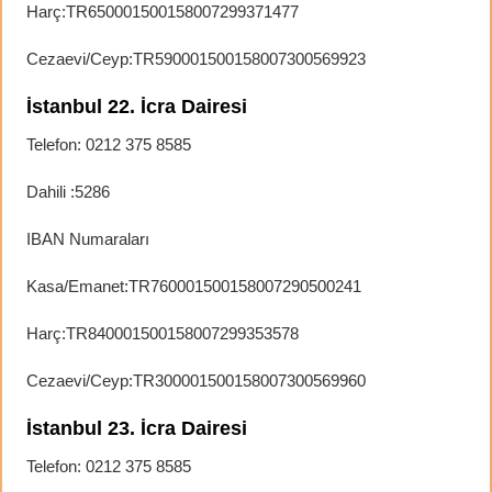
Harç:TR650001500158007299371477
Cezaevi/Ceyp:TR590001500158007300569923
İstanbul 22. İcra Dairesi
Telefon: 0212 375 8585
Dahili :5286
IBAN Numaraları
Kasa/Emanet:TR760001500158007290500241
Harç:TR840001500158007299353578
Cezaevi/Ceyp:TR300001500158007300569960
İstanbul 23. İcra Dairesi
Telefon: 0212 375 8585