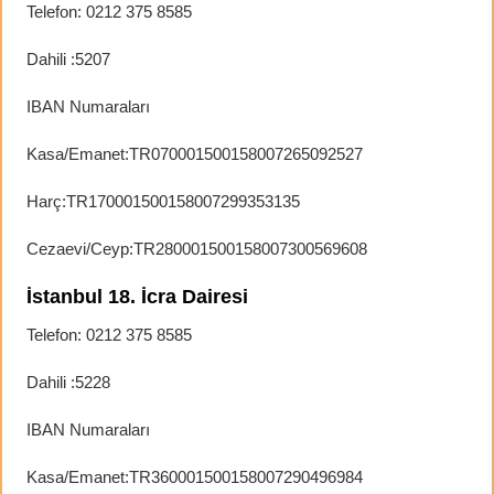
Telefon: 0212 375 8585
Dahili :5207
IBAN Numaraları
Kasa/Emanet:TR070001500158007265092527
Harç:TR170001500158007299353135
Cezaevi/Ceyp:TR280001500158007300569608
İstanbul 18. İcra Dairesi
Telefon: 0212 375 8585
Dahili :5228
IBAN Numaraları
Kasa/Emanet:TR360001500158007290496984