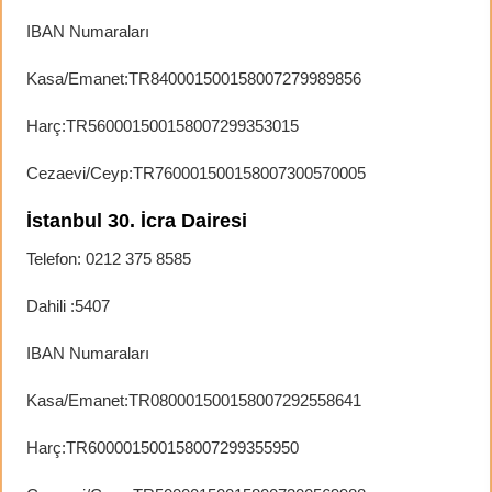
IBAN Numaraları
Kasa/Emanet:TR840001500158007279989856
Harç:TR560001500158007299353015
Cezaevi/Ceyp:TR760001500158007300570005
İstanbul 30. İcra Dairesi
Telefon: 0212 375 8585
Dahili :5407
IBAN Numaraları
Kasa/Emanet:TR080001500158007292558641
Harç:TR600001500158007299355950