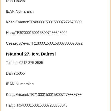
Dahili :5345
IBAN Numaraları
Kasa/Emanet:TR480001500158007272670399
Harç:TR920001500158007299348002
Cezaevi/Ceyp:TR130001500158007300570072
İstanbul 27. İcra Dairesi
Telefon: 0212 375 8585
Dahili :5355
IBAN Numaraları
Kasa/Emanet:TR710001500158007279989799
Harç:TR640001500158007299356945