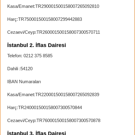
Kasa/Emanet:TR290001500158007265092810
Harç:TR750001500158007299442883
Cezaevi/Ceyp:TR260001500158007300570711
İstanbul 2. İflas Dairesi
Telefon: 0212 375 8585
Dahili :54120
IBAN Numaraları
Kasa/Emanet:TR220001500158007265092839
Harç:TR240001500158007300570844
Cezaevi/Ceyp:TR760001500158007300570878
İstanbul 3. İflas Dairesi