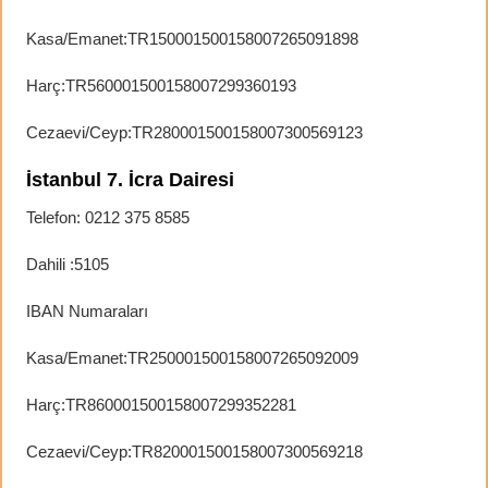
Kasa/Emanet:TR150001500158007265091898
Harç:TR560001500158007299360193
Cezaevi/Ceyp:TR280001500158007300569123
İstanbul 7. İcra Dairesi
Telefon: 0212 375 8585
Dahili :5105
IBAN Numaraları
Kasa/Emanet:TR250001500158007265092009
Harç:TR860001500158007299352281
Cezaevi/Ceyp:TR820001500158007300569218