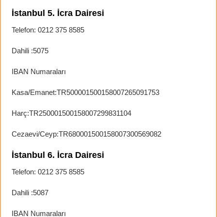
İstanbul 5. İcra Dairesi
Telefon: 0212 375 8585
Dahili :5075
IBAN Numaraları
Kasa/Emanet:TR500001500158007265091753
Harç:TR250001500158007299831104
Cezaevi/Ceyp:TR680001500158007300569082
İstanbul 6. İcra Dairesi
Telefon: 0212 375 8585
Dahili :5087
IBAN Numaraları