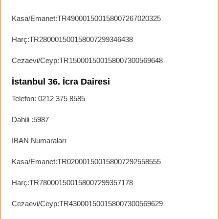
Kasa/Emanet:TR490001500158007267020325
Harç:TR280001500158007299346438
Cezaevi/Ceyp:TR150001500158007300569648
İstanbul 36. İcra Dairesi
Telefon: 0212 375 8585
Dahili :5987
IBAN Numaraları
Kasa/Emanet:TR020001500158007292558555
Harç:TR780001500158007299357178
Cezaevi/Ceyp:TR430001500158007300569629