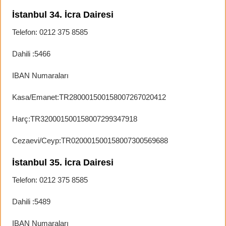
İstanbul 34. İcra Dairesi
Telefon: 0212 375 8585
Dahili :5466
IBAN Numaraları
Kasa/Emanet:TR280001500158007267020412
Harç:TR320001500158007299347918
Cezaevi/Ceyp:TR020001500158007300569688
İstanbul 35. İcra Dairesi
Telefon: 0212 375 8585
Dahili :5489
IBAN Numaraları