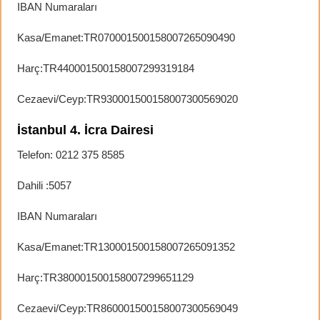
IBAN Numaraları
Kasa/Emanet:TR070001500158007265090490
Harç:TR440001500158007299319184
Cezaevi/Ceyp:TR930001500158007300569020
İstanbul 4. İcra Dairesi
Telefon: 0212 375 8585
Dahili :5057
IBAN Numaraları
Kasa/Emanet:TR130001500158007265091352
Harç:TR380001500158007299651129
Cezaevi/Ceyp:TR860001500158007300569049