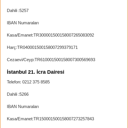
Dahili :5257
IBAN Numaraları
Kasa/Emanet:TR300001500158007265083092
Harç:TR040001500158007299379171
Cezaevi/Ceyp:TR610001500158007300569693
İstanbul 21. İcra Dairesi
Telefon: 0212 375 8585
Dahili :5266
IBAN Numaraları
Kasa/Emanet:TR150001500158007273257843