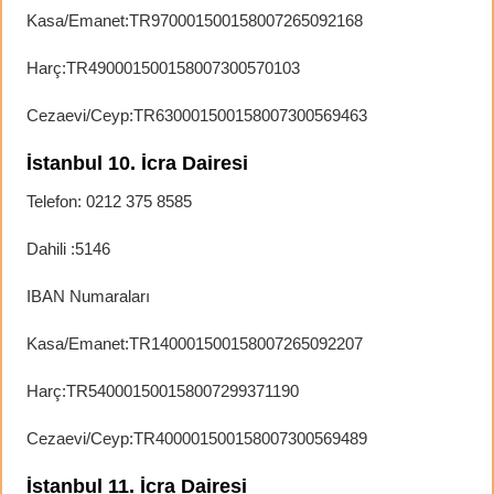
Kasa/Emanet:TR970001500158007265092168
Harç:TR490001500158007300570103
Cezaevi/Ceyp:TR630001500158007300569463
İstanbul 10. İcra Dairesi
Telefon: 0212 375 8585
Dahili :5146
IBAN Numaraları
Kasa/Emanet:TR140001500158007265092207
Harç:TR540001500158007299371190
Cezaevi/Ceyp:TR400001500158007300569489
İstanbul 11. İcra Dairesi