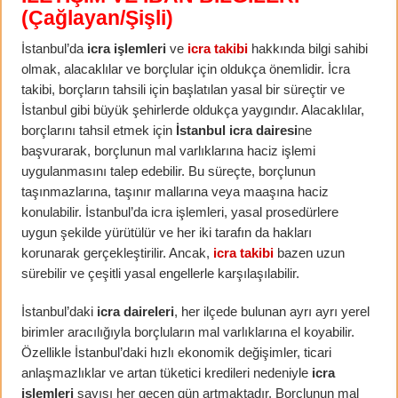
(Çağlayan/Şişli)
İstanbul’da
icra işlemleri
ve
icra takibi
hakkında bilgi sahibi
olmak, alacaklılar ve borçlular için oldukça önemlidir. İcra
takibi, borçların tahsili için başlatılan yasal bir süreçtir ve
İstanbul gibi büyük şehirlerde oldukça yaygındır. Alacaklılar,
borçlarını tahsil etmek için
İstanbul icra dairesi
ne
başvurarak, borçlunun mal varlıklarına haciz işlemi
uygulanmasını talep edebilir. Bu süreçte, borçlunun
taşınmazlarına, taşınır mallarına veya maaşına haciz
konulabilir. İstanbul’da icra işlemleri, yasal prosedürlere
uygun şekilde yürütülür ve her iki tarafın da hakları
korunarak gerçekleştirilir. Ancak,
icra takibi
bazen uzun
sürebilir ve çeşitli yasal engellerle karşılaşılabilir.
İstanbul’daki
icra daireleri
, her ilçede bulunan ayrı ayrı yerel
birimler aracılığıyla borçluların mal varlıklarına el koyabilir.
Özellikle İstanbul’daki hızlı ekonomik değişimler, ticari
anlaşmazlıklar ve artan tüketici kredileri nedeniyle
icra
işlemleri
sayısı her geçen gün artmaktadır. Borçlunun mal