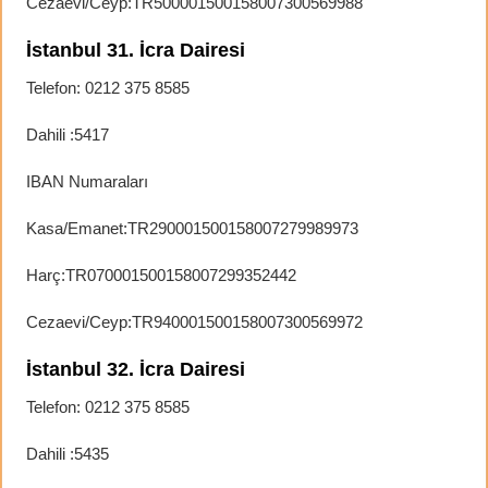
Cezaevi/Ceyp:TR500001500158007300569988
İstanbul 31. İcra Dairesi
Telefon: 0212 375 8585
Dahili :5417
IBAN Numaraları
Kasa/Emanet:TR290001500158007279989973
Harç:TR070001500158007299352442
Cezaevi/Ceyp:TR940001500158007300569972
İstanbul 32. İcra Dairesi
Telefon: 0212 375 8585
Dahili :5435