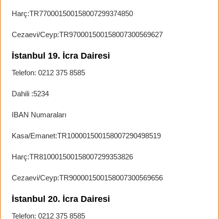
Harç:TR770001500158007299374850
Cezaevi/Ceyp:TR970001500158007300569627
İstanbul 19. İcra Dairesi
Telefon: 0212 375 8585
Dahili :5234
IBAN Numaraları
Kasa/Emanet:TR100001500158007290498519
Harç:TR810001500158007299353826
Cezaevi/Ceyp:TR900001500158007300569656
İstanbul 20. İcra Dairesi
Telefon: 0212 375 8585