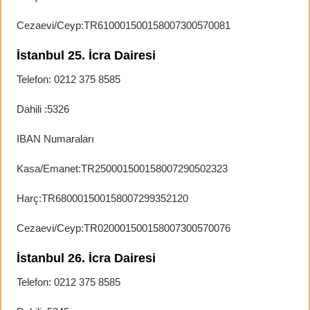
Cezaevi/Ceyp:TR610001500158007300570081
İstanbul 25. İcra Dairesi
Telefon: 0212 375 8585
Dahili :5326
IBAN Numaraları
Kasa/Emanet:TR250001500158007290502323
Harç:TR680001500158007299352120
Cezaevi/Ceyp:TR020001500158007300570076
İstanbul 26. İcra Dairesi
Telefon: 0212 375 8585